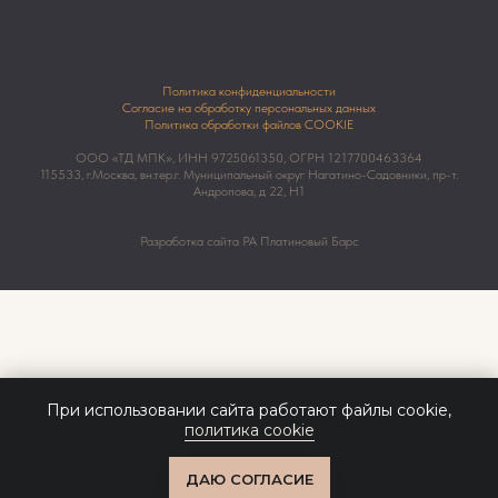
Политика конфиденциальности
Согласие на обработку персональных данных
Политика обработки файлов COOKIE
ООО «ТД МПК», ИНН 9725061350, ОГРН 1217700463364
115533, г.Москва, вн.тер.г. Муниципальный округ Нагатино-Садовники, пр-т.
Андропова, д 22, Н1
Разработка сайта РА Платиновый Барс
При использовании сайта работают файлы cookie,
политика cookie
КОНТАКТЫ
ДАЮ СОГЛАСИЕ