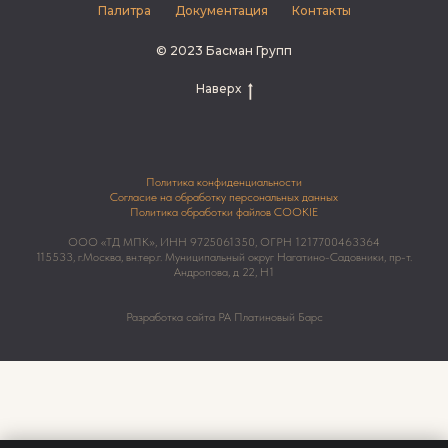
Палитра
Документация
Контакты
© 2023 Басман Групп
Наверх
Политика конфиденциальности
Согласие на обработку персональных данных
Политика обработки файлов COOKIE
ООО «ТД МПК», ИНН 9725061350, ОГРН 1217700463364
115533, г.Москва, вн.тер.г. Муниципальный округ Нагатино-Садовники, пр-т.
Андропова, д 22, Н1
Разработка сайта РА Платиновый Барс